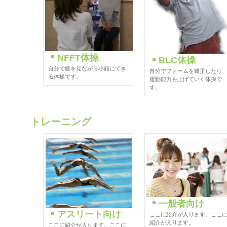
NFFT体操
BLC体操
自分で鏡を見ながら小顔にでき
自分でフォームを矯正したり
る体操です。
運動能力を上げていく体操で
す。
トレーニング
一般者向け
アスリート向け
ここに紹介が入ります。ここ
紹介が入ります。
ここに紹介が入ります。ここに